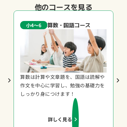
他のコースを見る
算数・国語コース
小4〜6
台流
算数は計算や文章題を、国語は読解や
単
羅
作文を中心に学習し、勉強の基礎力を
し
しっかり身につけます！
ー
詳しく見る