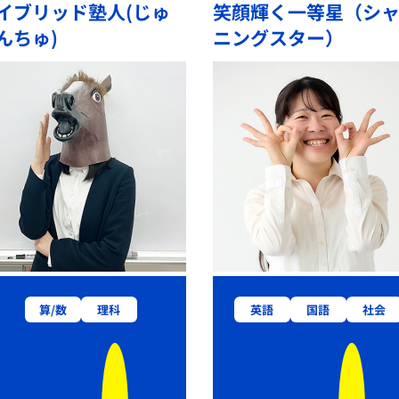
イブリッド塾人(じゅ
笑顔輝く一等星（シ
んちゅ)
ニングスター）
算/数
理科
英語
国語
社会