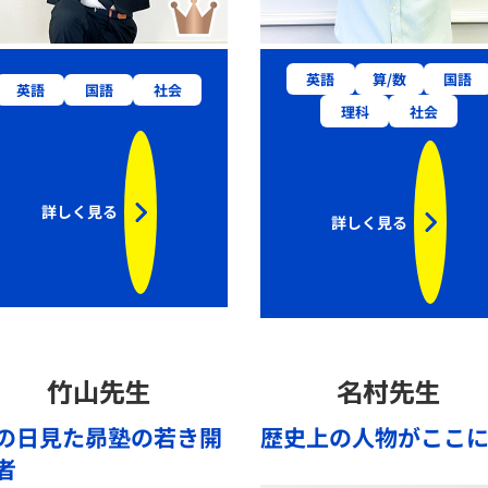
英語
算/数
国語
英語
国語
社会
理科
社会
詳しく見る
詳しく見る
竹山先生
名村先生
の日見た昴塾の若き開
歴史上の人物がここ
者