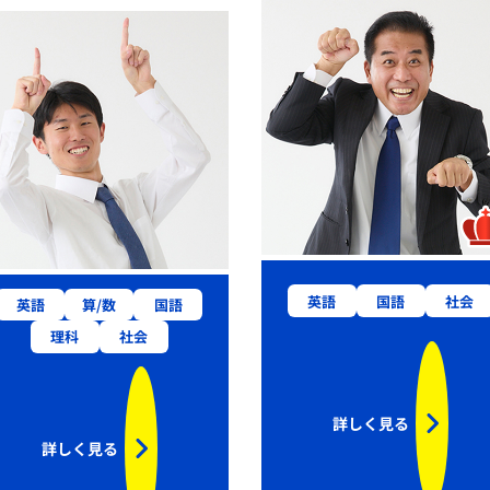
英語
国語
社会
英語
算/数
国語
理科
社会
詳しく見る
詳しく見る