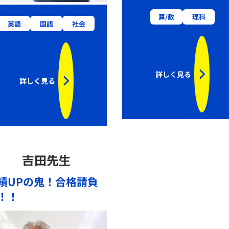
算/数
理科
英語
国語
社会
詳しく見る
詳しく見る
吉田先生
績UPの鬼！合格請負
！！