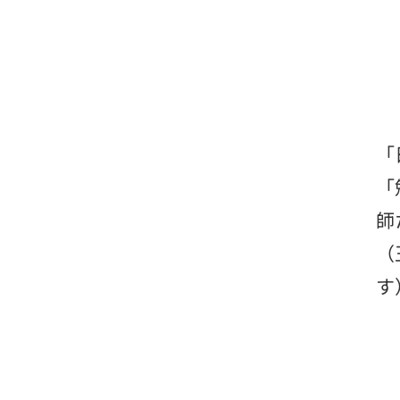
「
「
師
（
す